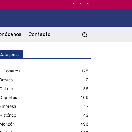
onócenos
Contacto
Categorías
+ Comarca
175
Breves
0
Cultura
136
Deportes
109
Empresa
117
Histórico
43
Monzón
496