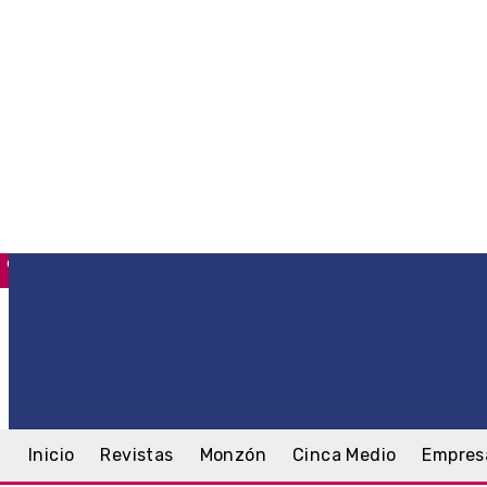
C
4
Monzón
jueves, 6 agosto, 2026
Inicio
Revistas
Monzón
Cinca Medio
Empres