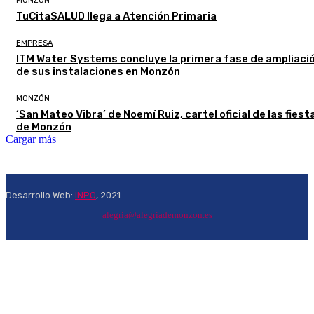
MONZÓN
TuCitaSALUD llega a Atención Primaria
EMPRESA
ITM Water Systems concluye la primera fase de ampliaci
de sus instalaciones en Monzón
MONZÓN
‘San Mateo Vibra’ de Noemí Ruiz, cartel oficial de las fiest
de Monzón
Cargar más
Desarrollo Web:
INPQ
, 2021
alegria@alegriademonzon.es