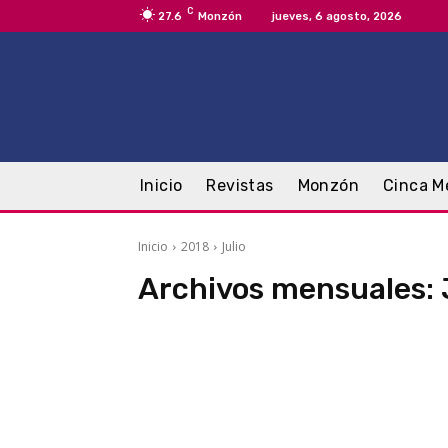
C
27.6
Monzón
jueves, 6 agosto, 2026
Inicio
Revistas
Monzón
Cinca M
Inicio
2018
Julio
Archivos mensuales: 