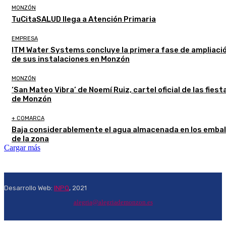
MONZÓN
TuCitaSALUD llega a Atención Primaria
EMPRESA
ITM Water Systems concluye la primera fase de ampliaci
de sus instalaciones en Monzón
MONZÓN
‘San Mateo Vibra’ de Noemí Ruiz, cartel oficial de las fiest
de Monzón
+ COMARCA
Baja considerablemente el agua almacenada en los emba
de la zona
Cargar más
Desarrollo Web:
INPQ
, 2021
alegria@alegriademonzon.es