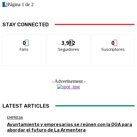
1
2
Página 1 de 2
STAY CONNECTED
0
3,912
0
Fans
Seguidores
Suscriptores
- Advertisement -
LATEST ARTICLES
EMPRESA
Ayuntamiento y empresarios se reúnen con la DGA para
abordar el futuro de La Armentera