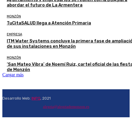
abordar el futuro de La Armentera
MONZÓN
TuCitaSALUD llega a Atención Primaria
EMPRESA
ITM Water Systems concluye la primera fase de ampliaci
de sus instalaciones en Monzón
MONZÓN
‘San Mateo Vibra’ de Noemí Ruiz, cartel oficial de las fiest
de Monzón
Cargar más
Desarrollo Web:
INPQ
, 2021
alegria@alegriademonzon.es