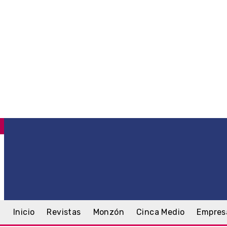
C
.8
Monzón
sábado, 8 agosto, 2026
Inicio
Revistas
Monzón
Cinca Medio
Empres