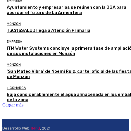
EMPRESA
Ayuntamiento y empresarios se reúnen con la DGA para
abordar el futuro de La Armentera
MONZÓN
TuCitaSALUD llega a Atención Primaria
EMPRESA
ITM Water Systems concluye la primera fase de ampliaci
de sus instalaciones en Monzón
MONZÓN
‘San Mateo Vibra’ de Noemí Ruiz, cartel oficial de las fiest
de Monzón
+ COMARCA
Baja considerablemente el agua almacenada en los emba
de la zona
Cargar más
Desarrollo Web:
INPQ
, 2021