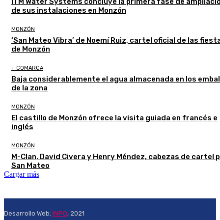
ITM Water Systems concluye la primera fase de ampliaci
de sus instalaciones en Monzón
MONZÓN
‘San Mateo Vibra’ de Noemí Ruiz, cartel oficial de las fiest
de Monzón
+ COMARCA
Baja considerablemente el agua almacenada en los emba
de la zona
MONZÓN
El castillo de Monzón ofrece la visita guiada en francés e
inglés
MONZÓN
M-Clan, David Civera y Henry Méndez, cabezas de cartel 
San Mateo
Cargar más
Desarrollo Web:
INPQ
, 2021