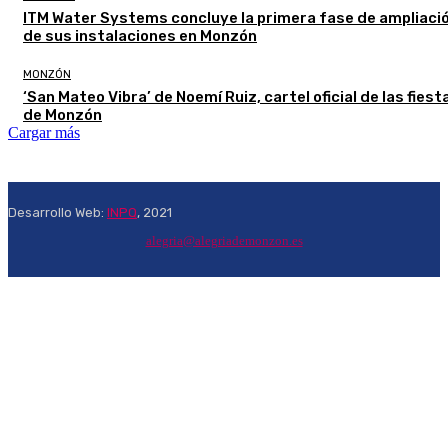
ITM Water Systems concluye la primera fase de ampliaci
de sus instalaciones en Monzón
MONZÓN
‘San Mateo Vibra’ de Noemí Ruiz, cartel oficial de las fiest
de Monzón
Cargar más
Desarrollo Web:
INPQ
, 2021
alegria@alegriademonzon.es