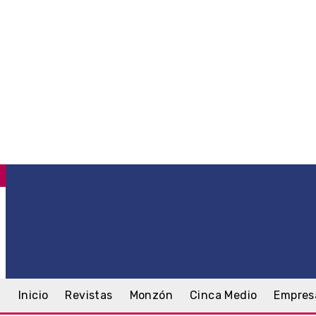
C
.2
Monzón
viernes, 7 agosto, 2026
Inicio
Revistas
Monzón
Cinca Medio
Empres