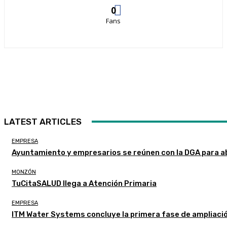
0
Fans
LATEST ARTICLES
EMPRESA
Ayuntamiento y empresarios se reúnen con la DGA para a
MONZÓN
TuCitaSALUD llega a Atención Primaria
EMPRESA
ITM Water Systems concluye la primera fase de ampliaci