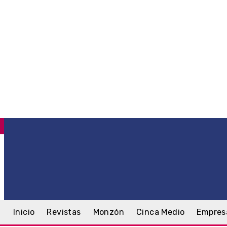
C
.8
Monzón
domingo, 9 agosto, 2026
Inicio
Revistas
Monzón
Cinca Medio
Empres