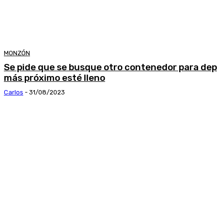
MONZÓN
Se pide que se busque otro contenedor para dep
más próximo esté lleno
Carlos
-
31/08/2023