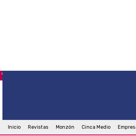
C
Monzón
domingo, 9 agosto, 2026
Inicio
Revistas
Monzón
Cinca Medio
Empres