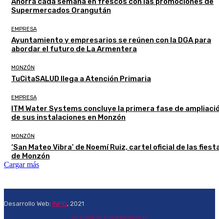
Ahorra cada semana en frescos con las promociones de
Supermercados Orangután
EMPRESA
Ayuntamiento y empresarios se reúnen con la DGA para
abordar el futuro de La Armentera
MONZÓN
TuCitaSALUD llega a Atención Primaria
EMPRESA
ITM Water Systems concluye la primera fase de ampliaci
de sus instalaciones en Monzón
MONZÓN
‘San Mateo Vibra’ de Noemí Ruiz, cartel oficial de las fiest
de Monzón
Cargar más
Desarrollo Web:
INPQ
, 2021
alegria@alegriademonzon.es