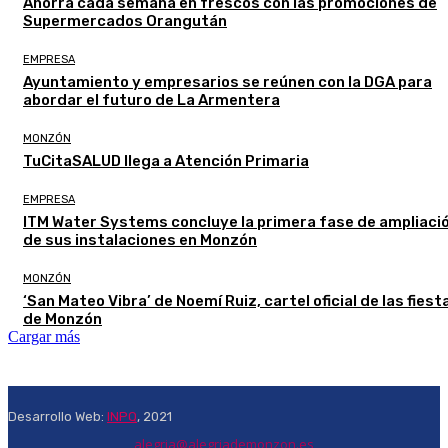
Ahorra cada semana en frescos con las promociones de
Supermercados Orangután
EMPRESA
Ayuntamiento y empresarios se reúnen con la DGA para
abordar el futuro de La Armentera
MONZÓN
TuCitaSALUD llega a Atención Primaria
EMPRESA
ITM Water Systems concluye la primera fase de ampliaci
de sus instalaciones en Monzón
MONZÓN
‘San Mateo Vibra’ de Noemí Ruiz, cartel oficial de las fiest
de Monzón
Cargar más
Desarrollo Web:
INPQ
, 2021
alegria@alegriademonzon.es