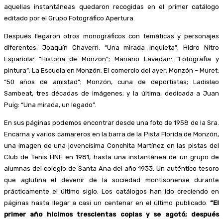
aquellas instantáneas quedaron recogidas en el primer catálogo
editado por el Grupo Fotográfico Apertura.
Después llegaron otros monográficos con temáticas y personajes
diferentes: Joaquín Chaverri: “Una mirada inquieta”; Hidro Nitro
Española: “Historia de Monzón”; Mariano Lavedán: “Fotografía y
pintura”; La Escuela en Monzón; El comercio del ayer; Monzón – Muret:
“50 años de amistad”; Monzón, cuna de deportistas; Ladislao
Sambeat, tres décadas de imágenes; y la última, dedicada a Juan
Puig: “Una mirada, un legado”.
En sus páginas podemos encontrar desde una foto de 1958 de la Sra.
Encarna y varios camareros en la barra de la Pista Florida de Monzón,
una imagen de una jovencísima Conchita Martínez en las pistas del
Club de Tenis HNE en 1981, hasta una instantánea de un grupo de
alumnas del colegio de Santa Ana del año 1933. Un auténtico tesoro
que aglutina el devenir de la sociedad montisonense durante
prácticamente el último siglo. Los catálogos han ido creciendo en
páginas hasta llegar a casi un centenar en el último publicado.
“El
primer año hicimos trescientas copias y se agotó; después