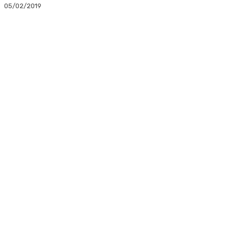
05/02/2019
Facebook
Twitter
Linkedin
WhatsApp