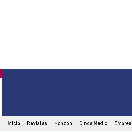
C
.3
Monzón
viernes, 7 agosto, 2026
Inicio
Revistas
Monzón
Cinca Medio
Empres