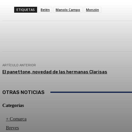
ETIQUETAS
Belén
Manolo Campo
Monzón
Compartir
Facebook
Twitter
ARTÍCULO ANTERIOR
El panettone, novedad de las hermanas Clarisas
OTRAS NOTICIAS
Categorías
+ Comarca
Breves