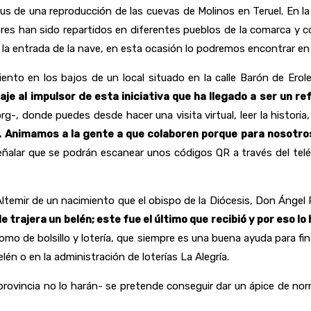
s de una reproducción de las cuevas de Molinos en Teruel. En la 
visores han sido repartidos en diferentes pueblos de la comarca 
a la entrada de la nave, en esta ocasión lo podremos encontrar en 
miento en los bajos de un local situado en la calle Barón de E
je al impulsor de esta iniciativa que ha llegado a ser un re
-, donde puedes desde hacer una visita virtual, leer la histori
ón. Animamos a la gente a que colaboren porque para nosotr
señalar que se podrán escanear unos códigos QR a través del tel
ltemir de un nacimiento que el obispo de la Diócesis, Don Ángel P
e trajera un belén; este fue el último que recibió y por eso l
o de bolsillo y lotería, que siempre es una buena ayuda para fin
lén o en la administración de loterías La Alegría.
a provincia no lo harán- se pretende conseguir dar un ápice de no