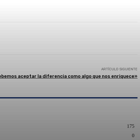
presión
ARTÍCULO SIGUIENTE
bemos aceptar la diferencia como algo que nos enriquece»
175
0