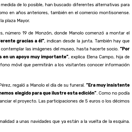
medida de lo posible, han buscado diferentes alternativas para
y como en años anteriores, también en el comercio montisonense.
la plaza Mayor.
roles, número 19 de Monzón, donde Manolo comenzó a montar el
ferente gracias a él”
, indican desde la junta. También hay que
a, contemplar las imágenes del museo, hasta hacerte socio.
“Por
os en un apoyo muy importante”
, explica Elena Campo, hija de
éfono móvil que permitirán a los visitantes conocer información
érez, regaló a Manolo el día de su funeral.
“Era muy insistente
o hemos elegido para que ilustre esta edición”
. Como no podía
anciar el proyecto. Las participaciones de 5 euros o los décimos
rmalidad a unas navidades que ya están a la vuelta de la esquina.