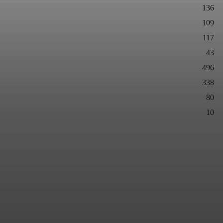
136
109
117
43
496
338
80
10