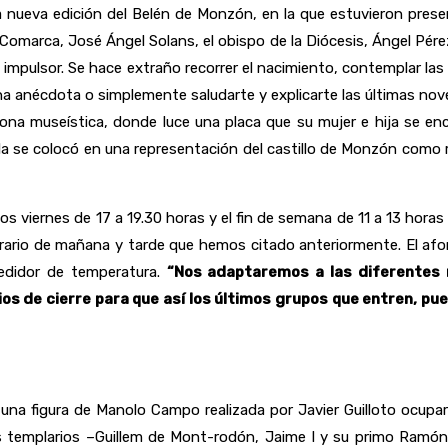
a nueva edición del Belén de Monzón, en la que estuvieron prese
a Comarca, José Ángel Solans, el obispo de la Diócesis, Ángel Pére
u impulsor. Se hace extraño recorrer el nacimiento, contemplar las
una anécdota o simplemente saludarte y explicarte las últimas no
zona museística, donde luce una placa que su mujer e hija se 
estrella se colocó en una representación del castillo de Monzón c
 viernes de 17 a 19.30 horas y el fin de semana de 11 a 13 horas y
rario de mañana y tarde que hemos citado anteriormente. El aforo
edidor de temperatura.
“Nos adaptaremos a las diferentes
os de cierre para que así los últimos grupos que entren, pu
una figura de Manolo Campo realizada por Javier Guilloto ocupará
os templarios –Guillem de Mont-rodón, Jaime I y su primo Ramón 