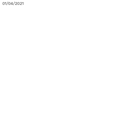
01/04/2021
Facebook
Twitter
Linkedin
WhatsApp