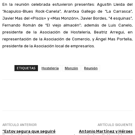
En la reunión celebrada estuvieron presentes: Agustín Lleida del
“Acapulco-Blues Rock-Canela”, Arantxa Gallego de “La Carrasca”,
Javier Mas del «Piscis» y «Mas Monzón», Javier Bordes, “4 esquinas”,
Fernando Román de “El viejo almacén”; además de Luis Canelo,
presidente de la Asociación de Hostelería, Beatriz Arregui, en
representación de la Asociación de Comercio, y Ángel Mas Portella,
presidente de la Asociación local de empresarios.
ETIQUETAS
Hostelería
Monzón
Reunión
Facebook
Twitter
Linkedin
WhatsApp
ARTÍCULO ANTERIOR
ARTÍCULO SIGUIENTE
“Estoy segura que seguiré
Antonio Martínez y Héroes