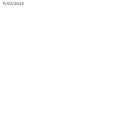
11/02/2022
Facebook
Twitter
Linkedin
WhatsApp