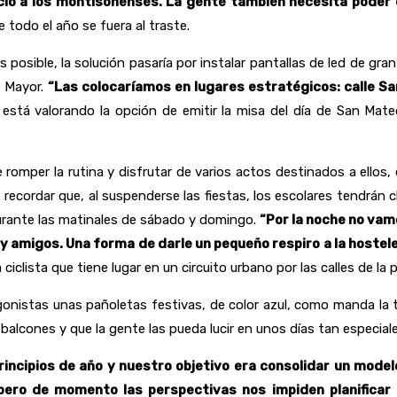
cio a los montisonenses. La gente también necesita poder di
 todo el año se fuera al traste.
 posible, la solución pasaría por instalar pantallas de led de gr
a Mayor.
“Las colocaríamos en lugares estratégicos: calle Sa
stá valorando la opción de emitir la misa del día de San Mate
omper la rutina y disfrutar de varios actos destinados a ellos, 
 recordar que, al suspenderse las fiestas, los escolares tendrán 
 durante las matinales de sábado y domingo.
“Por la noche no vam
a y amigos. Una forma de darle un pequeño respiro a la hostel
ra ciclista que tiene lugar en un circuito urbano por las calles de la 
agonistas unas pañoletas festivas, de color azul, como manda la t
 balcones y que la gente las pueda lucir en unos días tan especiale
cipios de año y nuestro objetivo era consolidar un modelo
ero de momento las perspectivas nos impiden planificar 