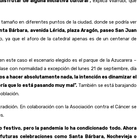
sfrutar de alguna iniciativa cultural”,
explica Vilarrubí, que
an tamaño en diferentes puntos de la ciudad, donde se podría ver
nta Bárbara, avenida Lérida, plaza Aragón, paseo San Juan
o, ya que el aforo de la catedral apenas es de un centenar de
en este caso el escenario elegido es el parque de la Azucarera –
clase con normalidad a excepción del lunes 21 de septiembre, día
os a hacer absolutamente nada, la intención es dinamizar el
ería que lo está pasando muy mal”.
También se está barajando
población.
radición. En colaboración con la Asociación contra el Cáncer se
s.
 festivo, pero la pandemia lo ha condicionado todo. Ahora
futuras celebraciones como Santa Bárbara, Nochevieja o