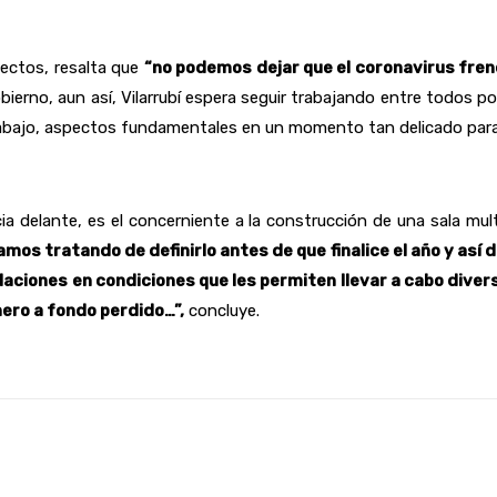
pectos, resalta que
“no podemos dejar que el coronavirus frene
Gobierno, aun así, Vilarrubí espera seguir trabajando entre todos p
trabajo, aspectos fundamentales en un momento tan delicado para
a delante, es el concerniente a la construcción de una sala mul
amos tratando de definirlo antes de que finalice el año y así 
aciones en condiciones que les permiten llevar a cabo divers
ero a fondo perdido…”,
concluye.
Linkedin
WhatsApp
Telegram
Email
Im