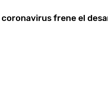
 coronavirus frene el des
Linkedin
WhatsApp
Telegram
Email
Im