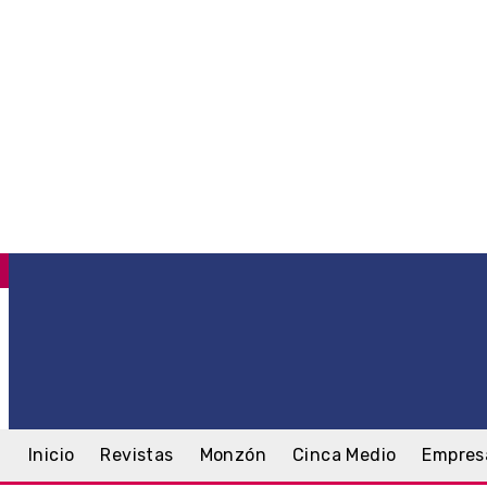
C
.6
Monzón
jueves, 6 agosto, 2026
Inicio
Revistas
Monzón
Cinca Medio
Empres