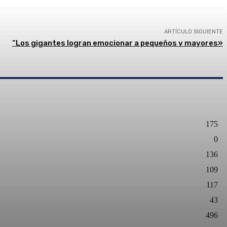
ARTÍCULO SIGUIENTE
“Los gigantes logran emocionar a pequeños y mayores»
175
0
136
109
117
43
496