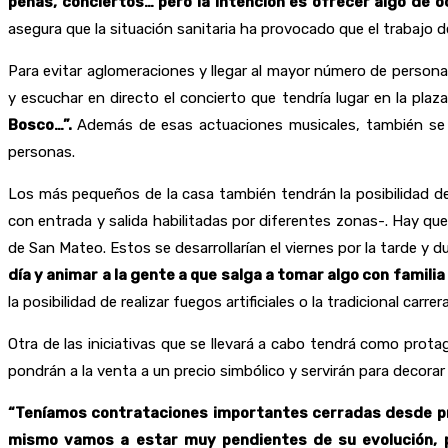
peñas, conciertos… pero la intención es ofrecer algo de o
asegura que la situación sanitaria ha provocado que el trabajo de
Para evitar aglomeraciones y llegar al mayor número de personas
y escuchar en directo el concierto que tendría lugar en la plaz
Bosco…”.
Además de esas actuaciones musicales, también se e
personas.
Los más pequeños de la casa también tendrán la posibilidad de r
con entrada y salida habilitadas por diferentes zonas-. Hay que
de San Mateo. Estos se desarrollarían el viernes por la tarde y
día y animar a la gente a que salga a tomar algo con famili
la posibilidad de realizar fuegos artificiales o la tradicional carre
Otra de las iniciativas que se llevará a cabo tendrá como prot
pondrán a la venta a un precio simbólico y servirán para decorar
“Teníamos contrataciones importantes cerradas desde prin
mismo vamos a estar muy pendientes de su evolución, p