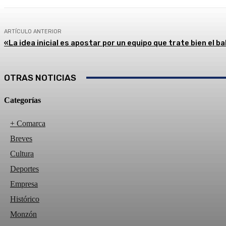
ARTÍCULO ANTERIOR
«La idea inicial es apostar por un equipo que trate bien el b
OTRAS NOTICIAS
Categorías
+ Comarca
Breves
Cultura
Deportes
Empresa
Histórico
Monzón