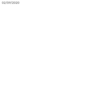
02/09/2020
Facebook
Twitter
Linkedin
WhatsApp