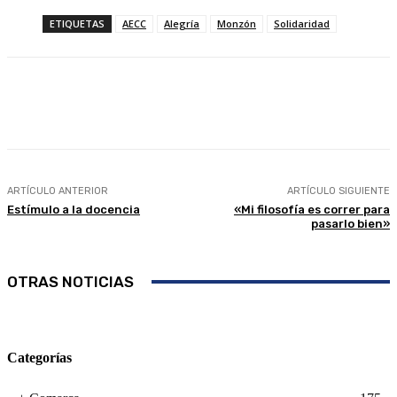
ETIQUETAS
AECC
Alegría
Monzón
Solidaridad
Facebook
Twitter
Linkedin
WhatsApp
ARTÍCULO ANTERIOR
ARTÍCULO SIGUIENTE
Estímulo a la docencia
«Mi filosofía es correr para
pasarlo bien»
OTRAS NOTICIAS
Categorías