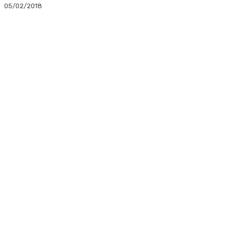
05/02/2018
Facebook
Twitter
Linkedin
WhatsApp