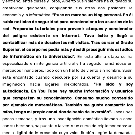
y entreno, entre clases y libros, Alberto Susín siempre ha cultivado su
creatividad galopante, conjugando sus otras dos pasiones: la
economía y la informática.
“Puse en marcha un blog personal. En él
subía noticias de seguridad para concienciar a los usuarios de la
red. Preparaba tutoriales para prevenir ataques y concienciar
del peligro existente en Internet. Tuvo éxito y llegó a
contabilizar más de doscientas mil visitas. Tras cursar el Grado
Superior, el cuerpo me pedía más y decidí proseguir mis estudios
de Informática en la Universidad”.
En esta última etapa se ha
especializado en inteligencia artificial y ha seguido formándose en
mercados financieros. Todo con un hálito de viento sin nombre. Susín
está encantado cuando descubre por su cuenta y desarrolla su
imaginación hacía lugares inexplorados.
“He sido y soy
autodidacta. En You Tube hay mucha información y usuarios
que comparten su conocimiento. Consumo mucho contenido
por ejemplo de matemáticas. También me gusta compartir los
míos, tengo mi propio canal donde hablo de inversión”.
Hace unas
pocas semanas, y tras una investigación doméstica llevada a cabo
con su hermano, ha puesto a la venta un curso de criptomonedas: un
medio digital de intercambio cuyo valor fluctúa según la demanda.