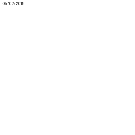
05/02/2018
Facebook
Twitter
Linkedin
WhatsApp