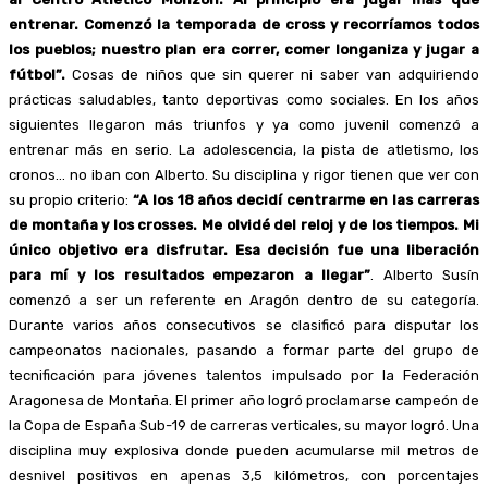
entrenar. Comenzó la temporada de cross y recorríamos todos
los pueblos; nuestro plan era correr, comer longaniza y jugar a
fútbol”.
Cosas de niños que sin querer ni saber van adquiriendo
prácticas saludables, tanto deportivas como sociales. En los años
siguientes llegaron más triunfos y ya como juvenil comenzó a
entrenar más en serio. La adolescencia, la pista de atletismo, los
cronos… no iban con Alberto. Su disciplina y rigor tienen que ver con
su propio criterio:
“A los 18 años decidí centrarme en las carreras
de montaña y los crosses. Me olvidé del reloj y de los tiempos. Mi
único objetivo era disfrutar. Esa decisión fue una liberación
para mí y los resultados empezaron a llegar”
. Alberto Susín
comenzó a ser un referente en Aragón dentro de su categoría.
Durante varios años consecutivos se clasificó para disputar los
campeonatos nacionales, pasando a formar parte del grupo de
tecnificación para jóvenes talentos impulsado por la Federación
Aragonesa de Montaña. El primer año logró proclamarse campeón de
la Copa de España Sub-19 de carreras verticales, su mayor logró. Una
disciplina muy explosiva donde pueden acumularse mil metros de
desnivel positivos en apenas 3,5 kilómetros, con porcentajes