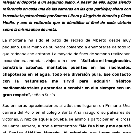
relegar el deporte a un segundo plano. A pesar de ello, sigue siendo
referencia en cada una de las carreras en las que participa; ahora con
la camiseta patrocinada por Somos Litera y Alegría de Monzón y Cinca
Medio, y con la voltereta que le identifica al final de cada victoria
sobre la misma línea de meta.
La montaña ha sido el patio de recreo de Alberto desde muy
pequeño. De la mano de su padre comenzó a enamorarse de todo lo
que rodeaba ese entorno. La mayoría de fines de semana realizaban
excursiones, andadas, viajes a la nieve…
“Soltaba mi imaginación,
construía cabañas, montabas puentes en los riachuelos,
chapoteaba en el agua, todo era diversión pura. Ese contacto
con la naturaleza me sirvió para adquirir hábitos
medioambientales y aprender a convivir en ella siempre con un
gran respeto”,
señala Susín.
Sus primeras aproximaciones al atletismo llegaron en Primaria. Una
carrera del Pollo en el colegio Santa Ana inauguró su palmarés de
victorias. A raíz de aquella prueba, se animó a participar en el cross
de Santa Bárbara, Turrón e Intercentros:
“Me fue bien y me apunté
al Centro Atlético Monzón. Al principio era jugar más que