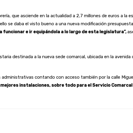
rería, que asciende en la actualidad a 2,7 millones de euros a la 
ello se daba el visto bueno a una nueva modificación presupuestari
funcionar e ir equipándola a lo largo de esta legislatura”,
as
taria destinada a la nueva sede comarcal, ubicada en la avenida d
 administrativas contando con acceso también por la calle Miguel
mejores instalaciones, sobre todo para el Servicio Comarcal 
Linkedin
WhatsApp
Telegram
Email
Im