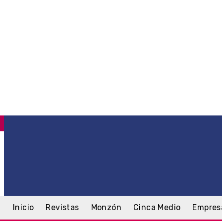
C
.4
Monzón
sábado, 8 agosto, 2026
Inicio
Revistas
Monzón
Cinca Medio
Empres