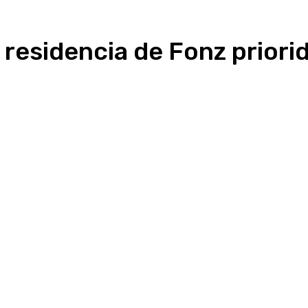
residencia de Fonz priori
Linkedin
WhatsApp
Telegram
Email
Im