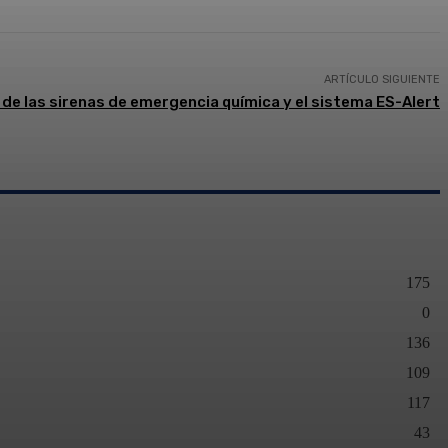
ARTÍCULO SIGUIENTE
 de las sirenas de emergencia química y el sistema ES-Alert
175
0
136
109
117
43