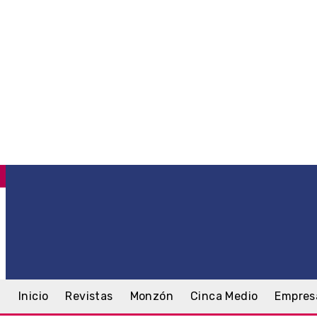
C
.1
Monzón
jueves, 6 agosto, 2026
Inicio
Revistas
Monzón
Cinca Medio
Empres