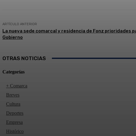
ARTÍCULO ANTERIOR
La nueva sede comarcal y residencia de Fonz prioridades pa
Gobierno
OTRAS NOTICIAS
Categorías
+ Comarca
Breves
Cultura
Deportes
Empresa
Histórico