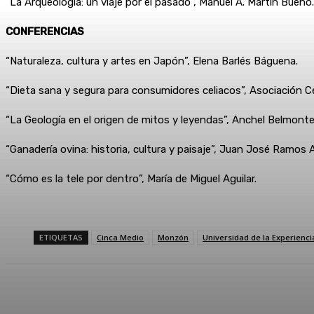
“La Arqueología: un viaje por el pasado”, Manuel A. Martín Bueno.
CONFERENCIAS
“Naturaleza, cultura y artes en Japón”, Elena Barlés Báguena.
“Dieta sana y segura para consumidores celiacos”, Asociación
“La Geología en el origen de mitos y leyendas”, Anchel Belmonte
“Ganadería ovina: historia, cultura y paisaje”, Juan José Ramos 
“Cómo es la tele por dentro”, María de Miguel Aguilar.
ETIQUETAS
Cinca Medio
Monzón
Universidad de la Experienci
Compartir
Facebook
Twitter