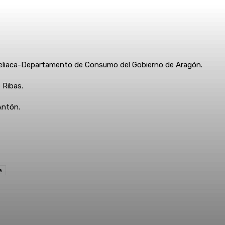
 Celiaca-Departamento de Consumo del Gobierno de Aragón.
 Ribas.
Antón.
a
Linkedin
WhatsApp
Telegram
Email
Im