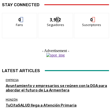
STAY CONNECTED
0
3,912
0
Fans
Seguidores
Suscriptores
- Advertisement -
LATEST ARTICLES
EMPRESA
Ayuntamiento y empresarios se reúnen con la DGA para
abordar el futuro de La Armentera
MONZÓN
TuCitaSALUD llega a Atención Primaria