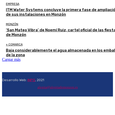
EMPRESA
ITM Water Systems concluye la primera fase de ampliaci
de sus instalaciones en Monzón
MONZÓN
‘San Mateo Vibra’ de Noemí Ruiz, cartel oficial de las fiest
de Monzón
+ COMARCA
Baja considerablemente el agua almacenada en los emba
de la zona
Cargar más
Desarrollo Web:
INPQ
, 2021
alegria@alegriademonzon.es