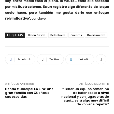
soy, entre medio toco el piano, la flauta… todo ello rodeado
por mis ilustraciones. Es un registro algo diferente de lo que
suelo hacer, pero también me gusta darle ese enfoque
reivindicativo”,
concluye.
ETIQUETAS
Belén Castel
Belentuela
Cuentos
Divertimento
Facebook
Twitter
Linkedin
ARTÍCULO ANTERIOR
ARTÍCULO SIGUIENTE
Banda Municipal La Lira: Una
“Tener un equipo femenino
gran familia con 35 años a
de baloncesto a nivel
sus espaldas
nacional y con jugadoras de
aquí… será algo muy difícil
de volver a repetir”