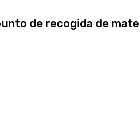
punto de recogida de mater
Linkedin
WhatsApp
Telegram
Email
Im