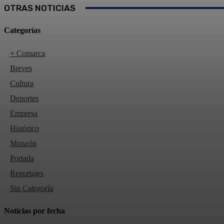
OTRAS NOTICIAS
Categorías
+ Comarca
Breves
Cultura
Deportes
Empresa
Histórico
Monzón
Portada
Reportajes
Sin Categoría
Noticias por fecha