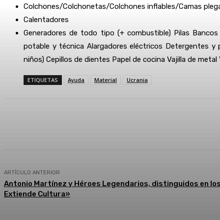
Colchones/Colchonetas/Сolchones inflables/Camas pleg
Calentadores
Generadores de todo tipo (+ combustible) Pilas Bancos 
potable y técnica Alargadores eléctricos Detergentes y 
niños) Cepillos de dientes Papel de cocina Vajilla de metal 
ETIQUETAS
Ayuda
Material
Ucrania
Compartir
Facebook
Twitter
ARTÍCULO ANTERIOR
Antonio Martínez y Héroes Legendarios, distinguidos en l
Extiende Cultura»