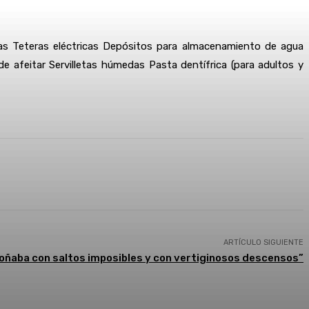
nas Teteras eléctricas Depósitos para almacenamiento de agua
e afeitar Servilletas húmedas Pasta dentífrica (para adultos y
presión
ARTÍCULO SIGUIENTE
oñaba con saltos imposibles y con vertiginosos descensos”