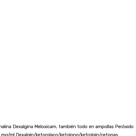
nalina Dexalgina Meloxicam, también todo en ampollas Peróxido
0 mg/ml Dexalgin/ketorolaco/ketolong/ketrolgin/cetonas