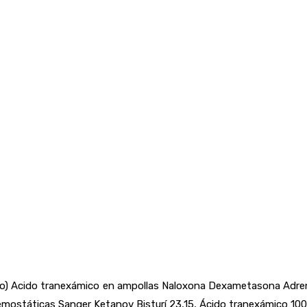
leno) Acido tranexámico en ampollas Naloxona Dexametasona Adre
emostáticas Sanger Ketanov Bisturí 23,15, Ácido tranexámico 10