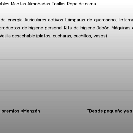
ables Mantas Almohadas Toallas Ropa de cama
de energía Auriculares activos Lámparas de queroseno, linter
productos de higiene personal Kits de higiene Jabón Máquinas d
Vajilla desechable (platos, cucharas, cuchillos, vasos)
Linkedin
WhatsApp
Telegram
Email
Im
os premios «Monzón
“Desde pequeño ya s