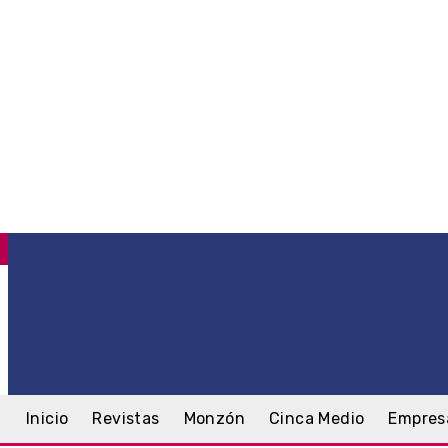
C
.6
Monzón
jueves, 6 agosto, 2026
Inicio
Revistas
Monzón
Cinca Medio
Empres