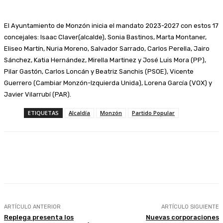
El Ayuntamiento de Monzón inicia el mandato 2023-2027 con estos 17
concejales: Isaac Claver(alcalde), Sonia Bastinos, Marta Montaner,
Eliseo Martín, Nuria Moreno, Salvador Sarrado, Carlos Perella, Jairo
Sánchez, Katia Hernández, Mirella Martinez y José Luis Mora (PP),
Pilar Gastón, Carlos Loncán y Beatriz Sanchis (PSOE), Vicente
Guerrero (Cambiar Monzón-Izquierda Unida), Lorena García (VOX) y
Javier Vilarrubí (PAR).
ETIQUETAS
Alcaldía
Monzón
Partido Popular
Facebook
Twitter
Linkedin
WhatsApp
ARTÍCULO ANTERIOR
ARTÍCULO SIGUIENTE
Replega presenta los
Nuevas corporaciones