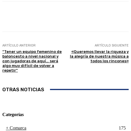
Facebook
Twitter
Linkedin
WhatsApp
ARTÍCULO ANTERIOR
ARTÍCULO SIGUIENTE
“Tener un equipo femenino de
«Queremos llevar la riqueza y
baloncesto a nivel nacional y
la alegría de nuestra música a
con jugadoras de aquí… será
todos los rincones»
algo muy difícil de volver a
repetir”
OTRAS NOTICIAS
Categorías
+ Comarca
175