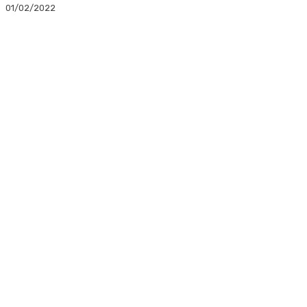
01/02/2022
Facebook
Twitter
Linkedin
WhatsApp