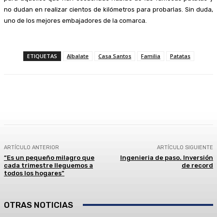
no dudan en realizar cientos de kilómetros para probarlas. Sin duda,
uno de los mejores embajadores de la comarca.
ETIQUETAS
Albalate
Casa Santos
Familia
Patatas
Facebook
Twitter
Linkedin
WhatsApp
ARTÍCULO ANTERIOR
ARTÍCULO SIGUIENTE
“Es un pequeño milagro que
Ingenieria de paso. Inversión
cada trimestre lleguemos a
de record
todos los hogares”
OTRAS NOTICIAS