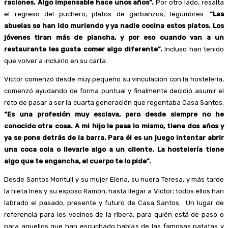
raciones. Algo impensable hace unos años”.
Por otro lado, resalta
el regreso del puchero, platos de garbanzos, legumbres.
“Las
abuelas se han ido muriendo y ya nadie cocina estos platos. Los
jóvenes tiran más de plancha, y por eso cuando van a un
restaurante les gusta comer algo diferente”.
Incluso han tenido
que volver a incluirlo en su carta.
Víctor comenzó desde muy pequeño su vinculación con la hostelería,
comenzó ayudando de forma puntual y finalmente decidió asumir el
reto de pasar a ser la cuarta generación que regentaba Casa Santos.
“Es una profesión muy esclava, pero desde siempre no he
conocido otra cosa. A mi hijo le pasa lo mismo, tiene dos años y
ya se pone detrás de la barra. Para él es un juego intentar abrir
una coca cola o llevarle algo a un cliente. La hostelería tiene
algo que te engancha, el cuerpo te lo pide”.
Desde Santos Montull y su mujer Elena, su nuera Teresa, y más tarde
la nieta Inés y su esposo Ramón, hasta llegar a Víctor; todos ellos han
labrado el pasado, presente y futuro de Casa Santos. Un lugar de
referencia para los vecinos de la ribera, para quién está de paso o
para aquellos que han escuchado hablas de las famosas patatas y