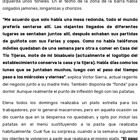
izquierda unos toneles. En el techo de la zona de la barra había
colgados jamones, longanizas y chorizos.
“Me acuerdo que solo había una mesa redonda, todo el mundo
prefería sentarse allí. Los viajantes llegados de diferentes
lugares se sentaban juntos allí, después echaban sus partidas
de guiñote con sus Farias y copas. Como no había teléfonos
móviles quedaban de una semana para otra a comer en Casa del
Tío Tijeras, mote de mi bisabuelo (actualmente el logotipo del
establecimiento conserva la casa y la tijera). Había días como los
lunes que se juntaban muchos, luego con el paso del tiempo
paso a los miércoles y viernes”
, explica Víctor Sierra, actual regente
del negocio junto a su madre Inés. También disponía de “fonda” para
dormir. Aunque realmente el punto de inflexión llegó con las patatas.
Elena todos los domingos realizaba un plato estrella para los
trabajadores, por lo general macarrones, pero en aquella ocasión se
dio cuenta que en la despensa no quedaban, y opto por incluir las
patatas en el menú sustituyendo a la pasta que realizaba
habitualmente. Cuál fue su sorpresa, cuando a la semana siguiente
los clientes le volvieron a pedir que realizara el mismo plato.
“El paso