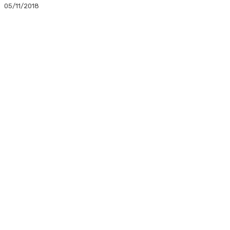
05/11/2018
Facebook
Twitter
Linkedin
WhatsApp