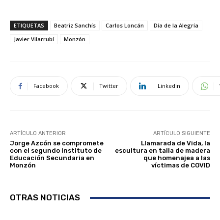
ETIQUETAS
Beatriz Sanchís
Carlos Loncán
Día de la Alegría
Javier Vilarrubí
Monzón
Facebook
Twitter
Linkedin
ARTÍCULO ANTERIOR
ARTÍCULO SIGUIENTE
Jorge Azcón se compromete
Llamarada de Vida, la
con el segundo Instituto de
escultura en talla de madera
Educación Secundaria en
que homenajea a las
Monzón
víctimas de COVID
OTRAS NOTICIAS