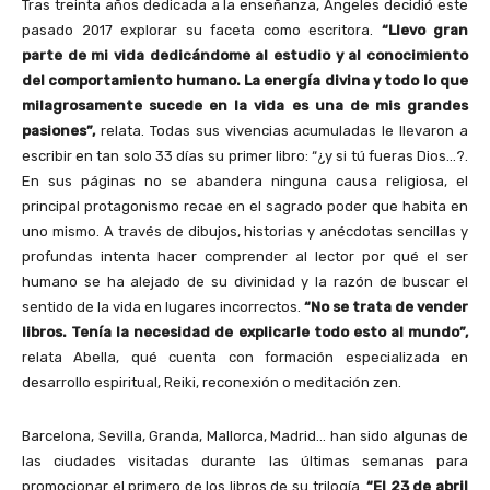
Tras treinta años dedicada a la enseñanza, Ángeles decidió este
pasado 2017 explorar su faceta como escritora.
“Llevo gran
parte de mi vida dedicándome al estudio y al conocimiento
del comportamiento humano. La energía divina y todo lo que
milagrosamente sucede en la vida es una de mis grandes
pasiones”,
relata. Todas sus vivencias acumuladas le llevaron a
escribir en tan solo 33 días su primer libro: “¿y si tú fueras Dios…?.
En sus páginas no se abandera ninguna causa religiosa, el
principal protagonismo recae en el sagrado poder que habita en
uno mismo. A través de dibujos, historias y anécdotas sencillas y
profundas intenta hacer comprender al lector por qué el ser
humano se ha alejado de su divinidad y la razón de buscar el
sentido de la vida en lugares incorrectos.
“No se trata de vender
libros. Tenía la necesidad de explicarle todo esto al mundo”,
relata Abella, qué cuenta con formación especializada en
desarrollo espiritual, Reiki, reconexión o meditación zen.
Barcelona, Sevilla, Granda, Mallorca, Madrid… han sido algunas de
las ciudades visitadas durante las últimas semanas para
promocionar el primero de los libros de su trilogía.
“El 23 de abril