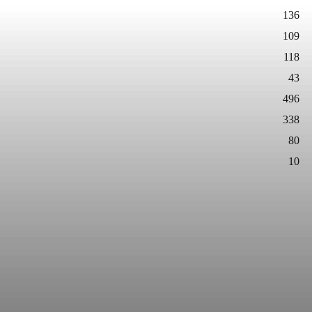
136
109
118
43
496
338
80
10