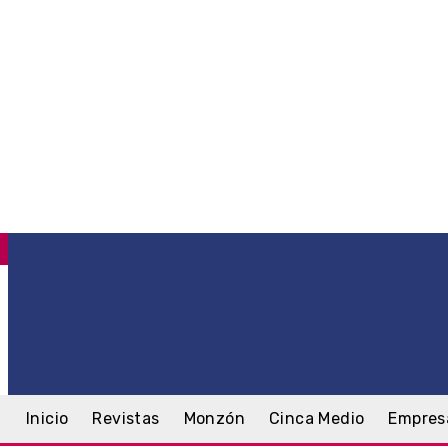
C
.8
Monzón
sábado, 8 agosto, 2026
Inicio
Revistas
Monzón
Cinca Medio
Empres