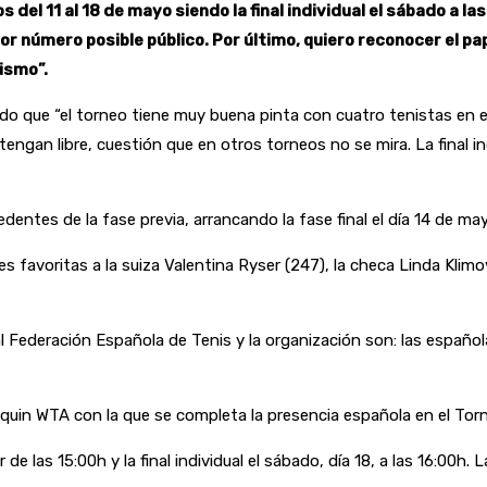
s del 11 al 18 de mayo siendo la final individual el sábado a l
r número posible público. Por último, quiero reconocer el pap
ismo”.
ado que “el torneo tiene muy buena pinta con cuatro tenistas en e
ngan libre, cuestión que en otros torneos no se mira. La final indiv
cedentes de la fase previa, arrancando la fase final el día 14 de ma
 favoritas a la suiza Valentina Ryser (247), la checa Linda Klimo
l Federación Española de Tenis y la organización son: las españolas
nquin WTA con la que se completa la presencia española en el Tor
 de las 15:00h y la final individual el sábado, día 18, a las 16:00h. L