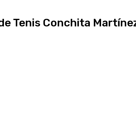
de Tenis Conchita Martíne
Linkedin
WhatsApp
Telegram
Email
Im