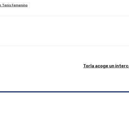
de Tenis Femenino
Linkedin
WhatsApp
Telegram
Email
Im
Torla acoge un inter