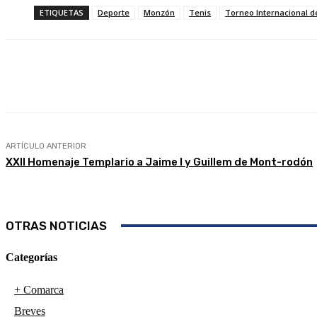
ETIQUETAS
Deporte
Monzón
Tenis
Torneo Internacional 
Compartir
Facebook
Twitter
ARTÍCULO ANTERIOR
XXII Homenaje Templario a Jaime I y Guillem de Mont-rodón
OTRAS NOTICIAS
Categorías
+ Comarca
Breves