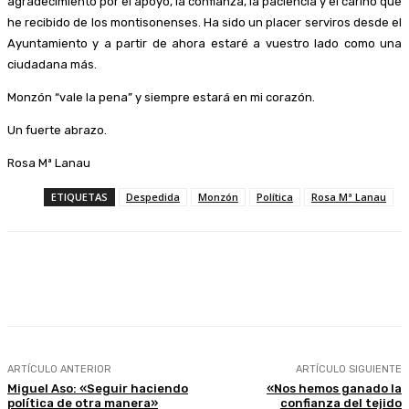
agradecimiento por el apoyo, la confianza, la paciencia y el cariño que
he recibido de los montisonenses. Ha sido un placer serviros desde el
Ayuntamiento y a partir de ahora estaré a vuestro lado como una
ciudadana más.
Monzón “vale la pena” y siempre estará en mi corazón.
Un fuerte abrazo.
Rosa Mª Lanau
ETIQUETAS
Despedida
Monzón
Política
Rosa Mª Lanau
Facebook
Twitter
Linkedin
WhatsApp
ARTÍCULO ANTERIOR
ARTÍCULO SIGUIENTE
Miguel Aso: «Seguir haciendo
«Nos hemos ganado la
política de otra manera»
confianza del tejido