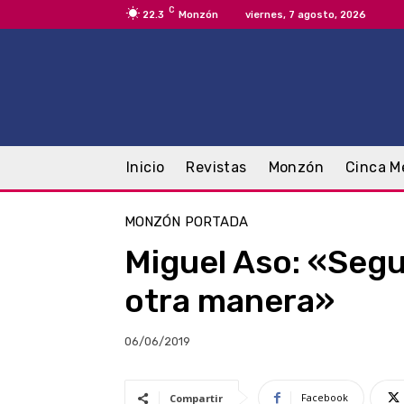
C
22.3
Monzón
viernes, 7 agosto, 2026
Inicio
Revistas
Monzón
Cinca M
MONZÓN
PORTADA
Miguel Aso: «Segu
otra manera»
06/06/2019
Facebook
Compartir