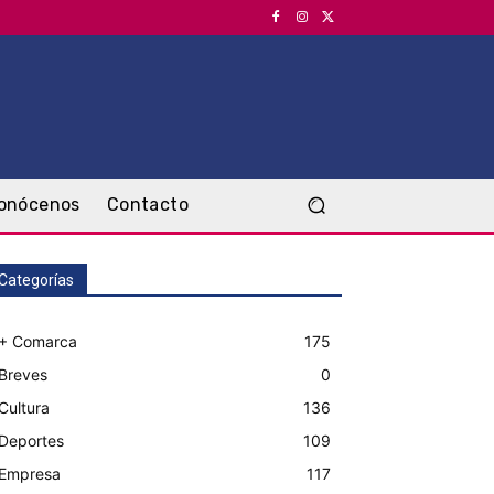
onócenos
Contacto
Categorías
+ Comarca
175
Breves
0
Cultura
136
Deportes
109
Empresa
117