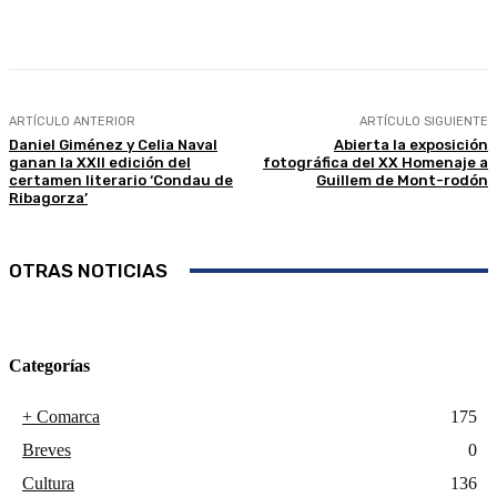
Facebook
Twitter
Linkedin
WhatsApp
ARTÍCULO ANTERIOR
ARTÍCULO SIGUIENTE
Daniel Giménez y Celia Naval
Abierta la exposición
ganan la XXII edición del
fotográfica del XX Homenaje a
certamen literario ‘Condau de
Guillem de Mont-rodón
Ribagorza’
OTRAS NOTICIAS
Categorías
+ Comarca
175
Breves
0
Cultura
136