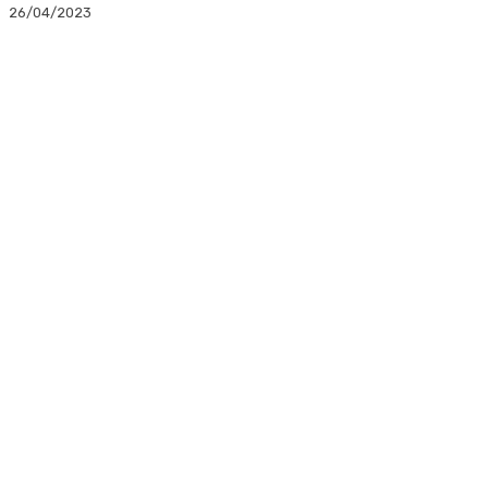
26/04/2023
Facebook
Twitter
Linkedin
WhatsApp