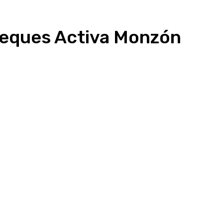
heques Activa Monzón
Linkedin
WhatsApp
Telegram
Email
Im