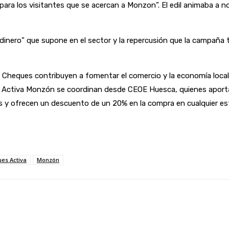
 para los visitantes que se acercan a Monzon”. El edil animaba a 
 dinero” que supone en el sector y la repercusión que la campaña
os Cheques contribuyen a fomentar el comercio y la economía local
Activa Monzón se coordinan desde CEOE Huesca, quienes aportan
s y ofrecen un descuento de un 20% en la compra en cualquier est
es Activa
Monzón
Linkedin
WhatsApp
Telegram
Email
Im