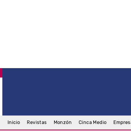
C
.5
Monzón
sábado, 8 agosto, 2026
Inicio
Revistas
Monzón
Cinca Medio
Empres