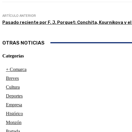
ARTÍCULO ANTERIOR
Pasado reciente por F. J. Porquet: Conchita, Kournikova y e
OTRAS NOTICIAS
Categorías
+ Comarca
Breves
Cultura
Deportes
Empresa
Histórico
Monzón
Portada