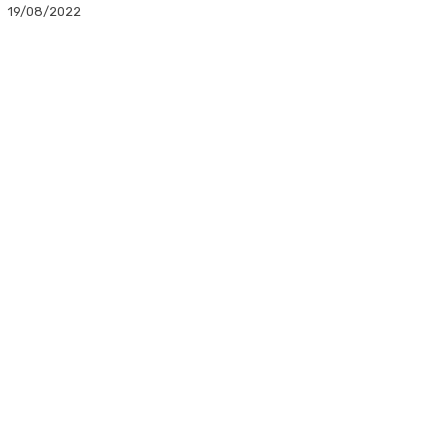
19/08/2022
Facebook
Twitter
Linkedin
WhatsApp