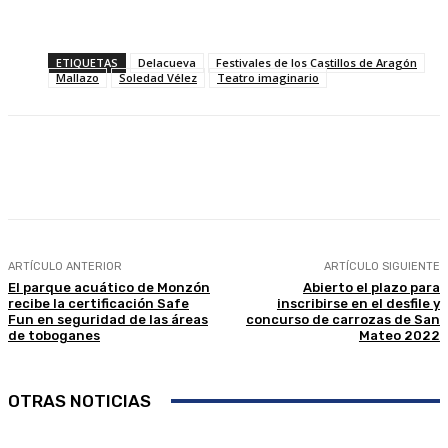
ETIQUETAS
Delacueva
Festivales de los Castillos de Aragón
Mallazo
Soledad Vélez
Teatro imaginario
Facebook
Twitter
Linkedin
WhatsApp
ARTÍCULO ANTERIOR
ARTÍCULO SIGUIENTE
El parque acuático de Monzón
Abierto el plazo para
recibe la certificación Safe
inscribirse en el desfile y
Fun en seguridad de las áreas
concurso de carrozas de San
de toboganes
Mateo 2022
OTRAS NOTICIAS