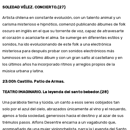
SOLEDAD VÉLEZ. CONCIERTO.(27)
Artista chilena en constante evolución, con un talento animal y un
carisma misterioso e hipnótico, comenzó publicando álbumes de folk
oscuro en inglés en el que su torrente de voz, capaz de atravesarte
el corazón o acariciarte el alma. Se sumerge en diferentes estilos y
sonidos, ha ido evolucionando de este folk a una electrónica
misteriosa para después probar con sonidos electrónicos más
luminosos en su último álbum y con un gran salto al castellano y en
los últimos años ha incorporado ritmos y arreglos propios de la
música urbana y latina.
23:00h Castillo. Patio de Armas.
TEATRO IMAGINARIO. La leyenda del santo bebedor.(28)
Una parábola tierna y lúcida, un canto a esos seres cobijados tan
solo por el azul del cielo, abrazados únicamente al vino y el recuerdo,
ajenos a toda sociedad, generosos hacia el destino y al azar de sus
trémulos pasos. Alfons Desentre encarna a un vagabundo que,
acompañado de una mujer violonchelista, narra la Leyenda del Santo