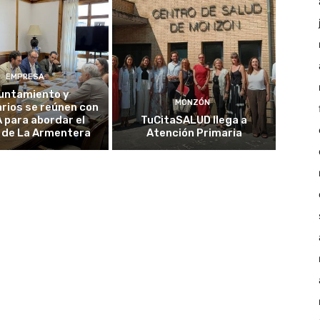
EMPRESA
untamiento y
MONZÓN
rios se reúnen con
A para abordar el
TuCitaSALUD llega a
 de La Armentera
Atención Primaria