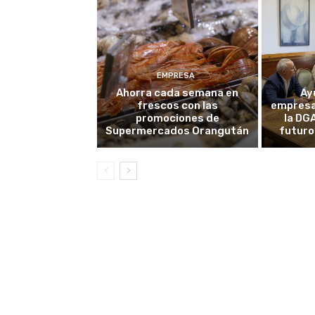
EMPRESA
Ahorra cada semana en
Ay
frescos con las
empresa
promociones de
la DG
Supermercados Orangután
futuro