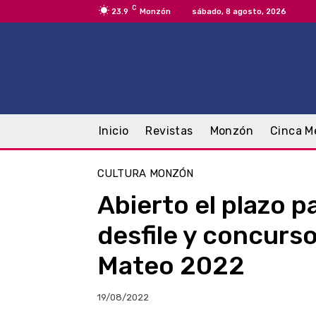
C
23.9
Monzón
sábado, 8 agosto, 2026
Inicio
Revistas
Monzón
Cinca M
CULTURA
MONZÓN
Abierto el plazo pa
desfile y concurs
Mateo 2022
19/08/2022