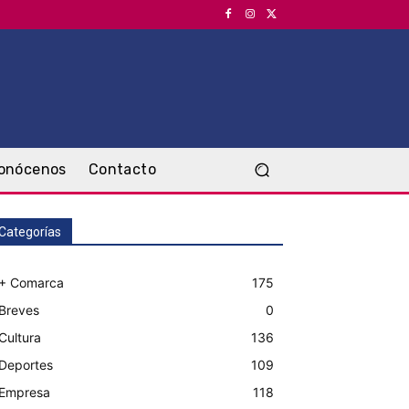
onócenos
Contacto
Categorías
+ Comarca
175
Breves
0
Cultura
136
Deportes
109
Empresa
118