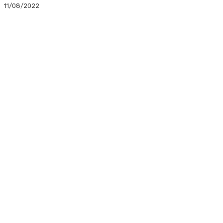
11/08/2022
Facebook
Twitter
Linkedin
WhatsApp