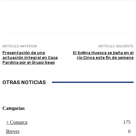
Facebook
Twitter
Linkedin
WhatsApp
ARTÍCULO ANTERIOR
ARTÍCULO SIGUIENTE
Presentación de una
El SoNna Huesca se baña en el
actuación integral en Casa
río Cinca este fin de semana
Pardina por el Grupo Seap
OTRAS NOTICIAS
Categorías
+ Comarca
175
Breves
0