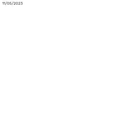
11/05/2023
Facebook
Twitter
Linkedin
WhatsApp