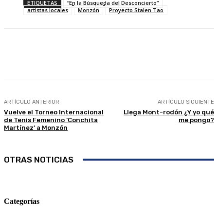
ETIQUETAS
“En la Búsqueda del Desconcierto”
artistas locales
Monzón
Proyecto Stalen Tao
Facebook
Twitter
Linkedin
WhatsApp
ARTÍCULO ANTERIOR
ARTÍCULO SIGUIENTE
Vuelve el Torneo Internacional
Llega Mont-rodón ¿Y yo qué
de Tenis Femenino ‘Conchita
me pongo?
Martínez’ a Monzón
OTRAS NOTICIAS
Categorías