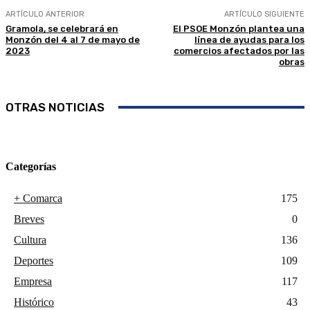
ARTÍCULO ANTERIOR
ARTÍCULO SIGUIENTE
Gramola, se celebrará en
El PSOE Monzón plantea una
Monzón del 4 al 7 de mayo de
línea de ayudas para los
2023
comercios afectados por las
obras
OTRAS NOTICIAS
Categorías
+ Comarca
175
Breves
0
Cultura
136
Deportes
109
Empresa
117
Histórico
43