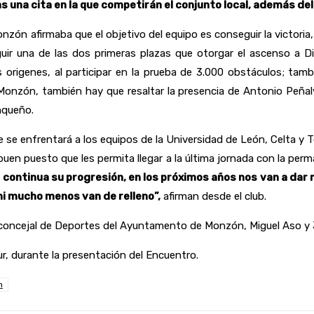
as una cita en la que competirán el conjunto local, además d
zón afirmaba que el objetivo del equipo es conseguir la victori
guir una de las dos primeras plazas que otorgar el ascenso a D
s origenes, al participar en la prueba de 3.000 obstáculos; ta
onzón, también hay que resaltar la presencia de Antonio Peñalver 
nqueño.
de se enfrentará a los equipos de la Universidad de León, Celta 
en puesto que les permita llegar a la última jornada con la perma
i continua su progresión, en los próximos años nos van a dar 
ni mucho menos van de relleno”,
afirman desde el club.
concejal de Deportes del Ayuntamento de Monzón, Miguel Aso y Je
r, durante la presentación del Encuentro.
n