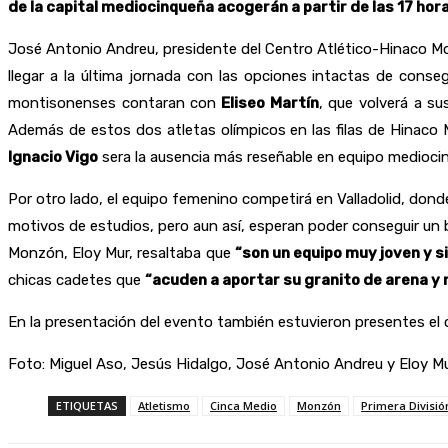
de la capital mediocinqueña acogerán a partir de las 17 hor
José Antonio Andreu, presidente del Centro Atlético-Hinaco Mon
llegar a la última jornada con las opciones intactas de conse
montisonenses contaran con
Eliseo Martín
, que volverá a su
Además de estos dos atletas olímpicos en las filas de Hinaco M
Ignacio Vigo
sera la ausencia más reseñable en equipo medioci
Por otro lado, el equipo femenino competirá en Valladolid, don
motivos de estudios, pero aun así, esperan poder conseguir un bu
Monzón, Eloy Mur, resaltaba que
“son un equipo muy joven y s
chicas cadetes que
“acuden a aportar su granito de arena y 
En la presentación del evento también estuvieron presentes el 
Foto: Miguel Aso, Jesús Hidalgo, José Antonio Andreu y Eloy Mu
ETIQUETAS
Atletismo
Cinca Medio
Monzón
Primera Divisió