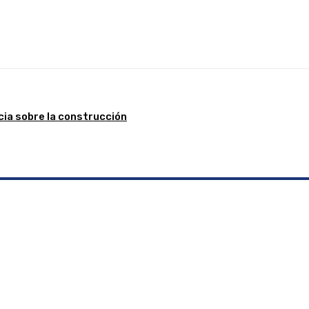
Linkedin
WhatsApp
Telegram
Email
Im
cia sobre la construcción