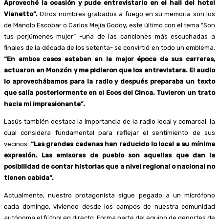
Aproveché la ocasión y pude entrevistarlo en el hall del hotel
Vianetto”.
Otros nombres grabados a fuego en su memoria son los
de Manolo Escobar o Carlos Mejía Godoy, este último con el tema “Son
tus perjúmenes mujer” -una de las canciones más escuchadas a
finales de la década de los setenta- se convirtió en todo un emblema.
“En ambos casos estaban en la mejor época de sus carreras,
actuaron en Monzón y me pidieron que los entrevistara. El audio
lo aprovechábamos para la radio y después preparaba un texto
que salía posteriormente en el Ecos del Cinca. Tuvieron un trato
hacia mi impresionante”.
Lasús también destaca la importancia de la radio local y comarcal, la
cual considera fundamental para reflejar el sentimiento de sus
vecinos.
“Las grandes cadenas han reducido lo local a su mínima
expresión. Las emisoras de pueblo son aquellas que dan la
posibilidad de contar historias que a nivel regional o nacional no
tienen cabida”.
Actualmente, nuestro protagonista sigue pegado a un micrófono
cada domingo, viviendo desde los campos de nuestra comunidad
autónoma el fútbol en directo. Forma parte del equipo de deportes de