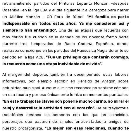
retransmitiendo partidos del Pinturas Lepanto Monzón –después
Cosehisa- en la liga EBA y al día siguiente ir a Zaragoza para narrar
un Atlético Monzón – CD Ebro de fútbol.
“Mi familia es parte
indispensable en todos estos años. Ya me conocieron así y
siempre lo han entendido”.
Una de las etapas que recuerda con
más cariño fue cuando en la década de los noventa formó parte
durante tres temporadas de Radio Cadena Española, donde
realizaba conexiones en los partidos del Huesca La Magia durante su
periodo en la liga ACB
. “Fue un privilegio que contarán conmigo,
la recuerdo como una etapa inolvidable de mi vida”.
Al margen del deporte, también ha desempeñado otras labores
informativas, por ejemplo escribir en Heraldo de Aragón sobre
actualidad municipal. Aunque el mismo reconoce no sentirse cómodo
en esa faceta y por eso únicamente lo hizo en momentos puntuales.
“En este trabajo las claves son ponerle mucho cariño, no mirar el
reloj y desarrollar la actividad con el corazón”.
De su trayectoria
radiofónica destaca las personas con las que ha coincidido,
personajes que pasaron de simples entrevistados a amigos de
nuestro protagonista.
“Lo mejor son esas relaciones, cuando te