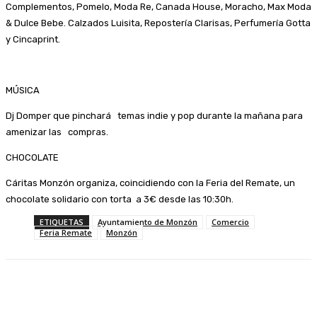
Complementos, Pomelo, Moda Re, Canada House, Moracho, Max Moda
& Dulce Bebe. Calzados Luisita, Repostería Clarisas, Perfumería Gotta
y Cincaprint.
MÚSICA
Dj Domper que pinchará temas indie y pop durante la mañana para
amenizar las compras.
CHOCOLATE
Cáritas Monzón organiza, coincidiendo con la Feria del Remate, un
chocolate solidario con torta a 3€ desde las 10:30h.
ETIQUETAS
Ayuntamiento de Monzón
Comercio
Feria Remate
Monzón
Facebook
Twitter
Linkedin
WhatsApp