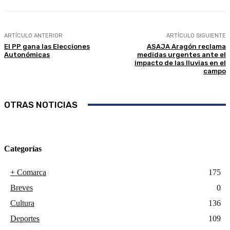
ARTÍCULO ANTERIOR
ARTÍCULO SIGUIENTE
El PP gana las Elecciones
ASAJA Aragón reclama
Autonómicas
medidas urgentes ante el
impacto de las lluvias en el
campo
OTRAS NOTICIAS
Categorías
+ Comarca
175
Breves
0
Cultura
136
Deportes
109