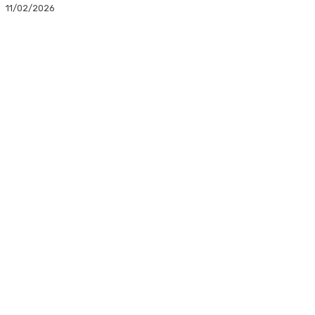
11/02/2026
Facebook
Twitter
Linkedin
WhatsApp