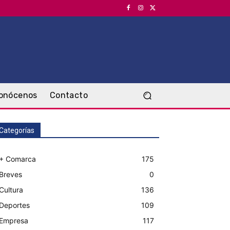
onócenos
Contacto
Categorías
+ Comarca
175
Breves
0
Cultura
136
Deportes
109
Empresa
117