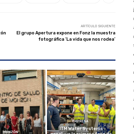
ARTÍCULO SIGUIENTE
zón
El grupo Apertura expone en Fonz la muestra
fotográfica ‘La vida que nos rodea’
EMPRESA
ITM Water Systems
MONZÓN
concluye la primera fase de