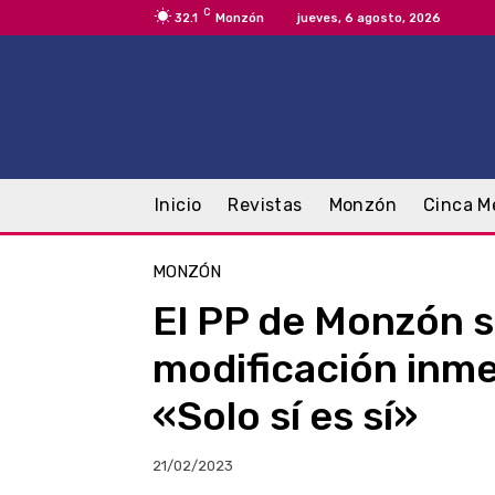
C
32.1
Monzón
jueves, 6 agosto, 2026
Inicio
Revistas
Monzón
Cinca M
MONZÓN
El PP de Monzón so
modificación inmed
«Solo sí es sí»
21/02/2023