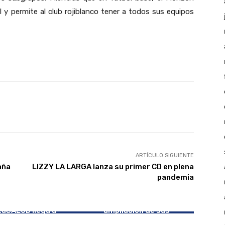
il y permite al club rojiblanco tener a todos sus equipos
Twitter
Linkedin
WhatsApp
Telegram
ARTÍCULO SIGUIENTE
aña
LIZZY LA LARGA lanza su primer CD en plena
pandemia
EMPRESA
ITM Water Systems
MONZÓN
concluye la primera fase de
taSALUD llega a
ampliación de sus
nción Primaria
instalaciones en Monzón