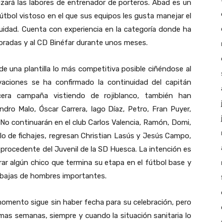
izará las labores de entrenador de porteros. Abad es un
útbol vistoso en el que sus equipos les gusta manejar el
duidad. Cuenta con experiencia en la categoría donde ha
poradas y al CD Binéfar durante unos meses.
de una plantilla lo más competitiva posible ciñéndose al
vaciones se ha confirmado la continuidad del capitán
cera campaña vistiendo de rojiblanco, también han
andro Malo, Óscar Carrera, Iago Díaz, Petro, Fran Puyer,
. No continuarán en el club Carlos Valencia, Ramón, Domi,
lo de fichajes, regresan Christian Lasús y Jesús Campo,
procedente del Juvenil de la SD Huesca. La intención es
ar algún chico que termina su etapa en el fútbol base y
las bajas de hombres importantes.
omento sigue sin haber fecha para su celebración, pero
mas semanas, siempre y cuando la situación sanitaria lo