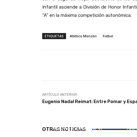
Infantil asciende a División de Honor Infant
“A” en la máxima competición autonómica.
ETIQUETAS
Atlético Monzón
Fútbol
Facebook
Compartir
ARTÍCULO ANTERIOR
Eugenio Nadal Reimat: Entre Pomar y Esp
EMPRESA
Ayuntamiento y
empresarios se reúnen con
la DGA para abordar el
TuCi
OTRAS NOTICIAS
futuro de La Armentera
Ate