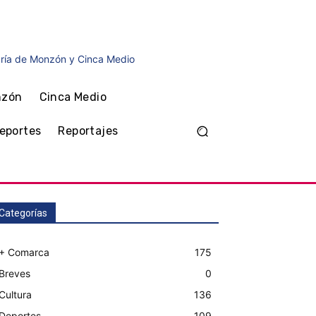
agosto, 2026
nzón
Cinca Medio
eportes
Reportajes
Categorías
+ Comarca
175
Breves
0
Cultura
136
Deportes
109