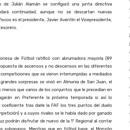
to de Julián Alamán se configuró una junta directiva
e dará continuidad, aunque no se descartan nuevas
scos es el presidente, Javier Aventín el Vicepresidente,
tesorero.
gonesa de Fútbol ratificó con abrumadora mayoría (89
propuesta de ascensos y no descensos en las diferentes
e, competiciones que se vieron interrumpidas a mediados
 grandes sorpresas se vivió en Almunia de San Juan, el
s menos que varios de los conjuntos que le precedían en
jugarán en Preferente la próxima temporada si así lo
 coeficiente tras darle la FAF los tres puntos del duelo
mpetición) y a cuyos rivales se le había dado por ganado
z podrán disfrutar de nuevo de la 1ª Regional al contar
os subgrupos. Mientras que en fútbol base, el Monzón