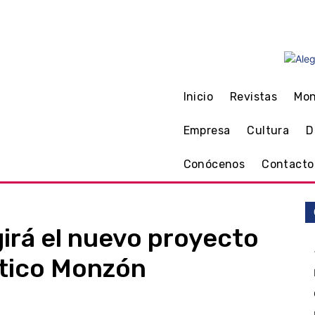
C
24.1
Monzón
jueves, 6 
Inicio
Revistas
Mo
Empresa
Cultura
D
Conócenos
Contacto
girá el nuevo proyecto
ético Monzón