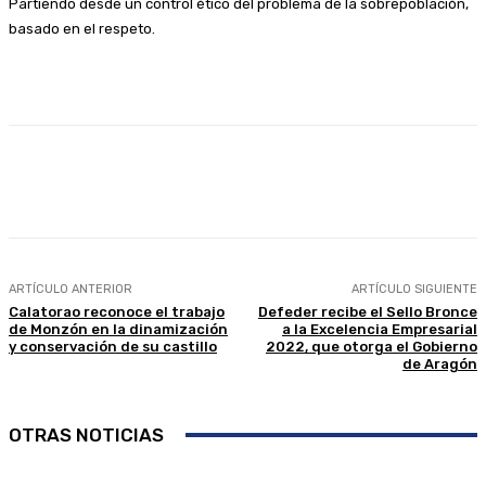
Partiendo desde un control ético del problema de la sobrepoblación,
basado en el respeto.
Facebook
Twitter
Linkedin
WhatsApp
ARTÍCULO ANTERIOR
ARTÍCULO SIGUIENTE
Calatorao reconoce el trabajo
Defeder recibe el Sello Bronce
de Monzón en la dinamización
a la Excelencia Empresarial
y conservación de su castillo
2022, que otorga el Gobierno
de Aragón
OTRAS NOTICIAS